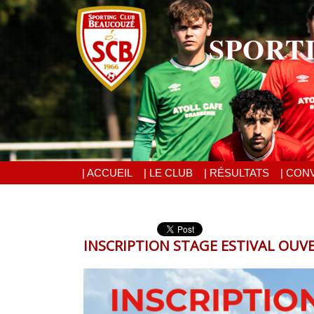
SPORT
| ACCUEIL
| LE CLUB
| RÉSULTATS
| CON
INSCRIPTION STAGE ESTIVAL OUVE