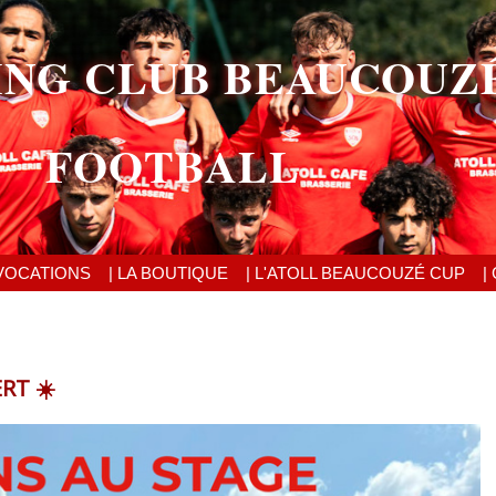
ING CLUB BEAUCOUZ
FOOTBALL
VOCATIONS
| LA BOUTIQUE
| L'ATOLL BEAUCOUZÉ CUP
|
RT ☀️