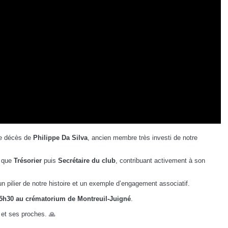
le décès de
Philippe Da Silva
, ancien membre très investi de notre
t que
Trésorier
puis
Secrétaire du club
, contribuant activement à son
pilier de notre histoire et un exemple d’engagement associatif.
15h30 au crématorium de Montreuil-Juigné
.
et ses proches. 🙏