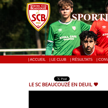
SPORT
| ACCUEIL
| LE CLUB
| RÉSULTATS
| CON
LE SC BEAUCOUZÉ EN DEUIL 🖤