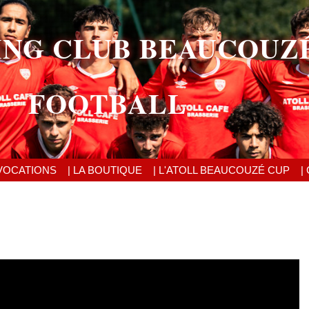
ING CLUB BEAUCOUZ
FOOTBALL
VOCATIONS
| LA BOUTIQUE
| L'ATOLL BEAUCOUZÉ CUP
|