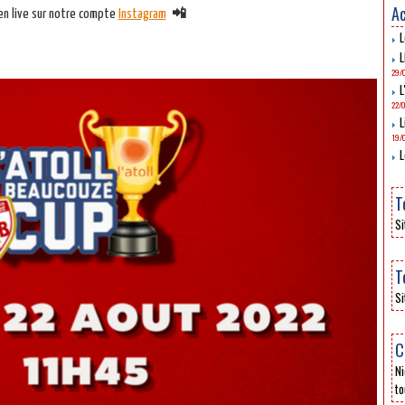
Ac
en live sur notre compte
Instagram
📲
L
L
29/
L
22/
L
19/
L
T
Si
T
Si
C
Ni
to