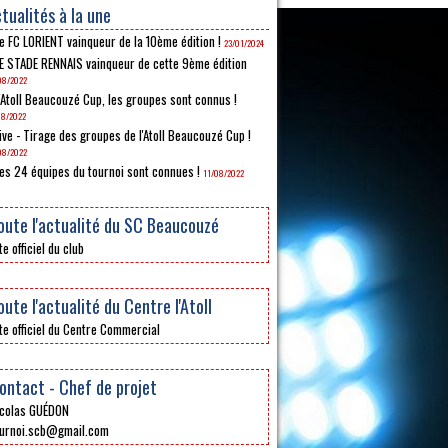
tualités à la une
e FC LORIENT vainqueur de la 10ème édition !
23/01/2024
E STADE RENNAIS vainqueur de cette 9ème édition
08/2022
'Atoll Beaucouzé Cup, les groupes sont connus !
08/2022
ive - Tirage des groupes de l'Atoll Beaucouzé Cup !
08/2022
es 24 équipes du tournoi sont connues !
11/08/2022
oute l'actualité du SC Beaucouzé
te officiel du club
oute l'actualité du Centre l'Atoll
te officiel du Centre Commercial
ontact - Chef de projet
colas GUÉDON
urnoi.scb@gmail.com