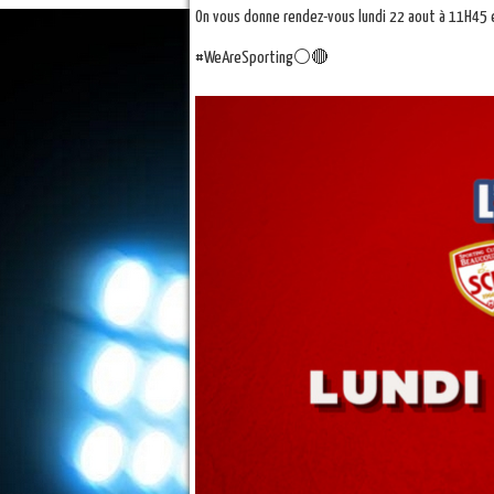
On vous donne rendez-vous lundi 22 aout à 11H45 
#WeAreSporting⚪️🔴