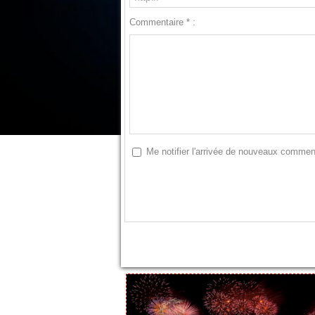
Commentaire * :
Me notifier l'arrivée de nouveaux commen