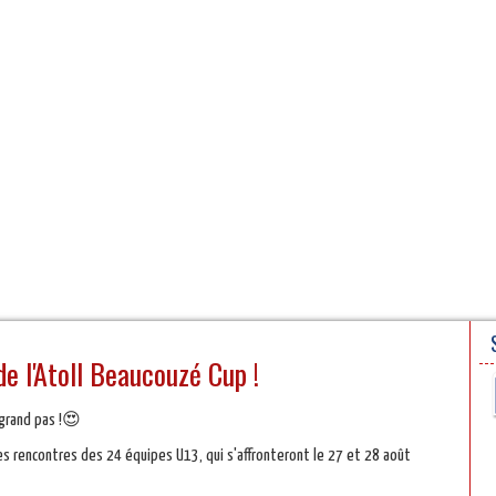
N
PARTENAIRES
e l'Atoll Beaucouzé Cup !
 grand pas !😍
res rencontres des 24 équipes U13, qui s'affronteront le 27 et 28 août