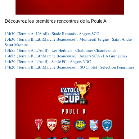
Découvrez les premières rencontres de la Poule A :
13h30
(Terrain A, L'Atoll) : Stade Rennais - Angers SCO
13h30
(Terrain B,
Litri
Marché Beaucouzé
) : Montreuil-Juigné - Saint André
Saint Macaire
13h55
(Terrain A, L'Atoll) : Les Herbiers - Chalonnes Chaudefonds
13h55
(Terrain B,
Litri
Marché Beaucouzé
) : Angers SCA - EA Guingamp
14h20
(Terrain A, L'Atoll) : Sablé FC - Angers NDC
14h20
(Terrain B, LitriMarché Beaucouzé) : SO Cholet - Sélection Féminines