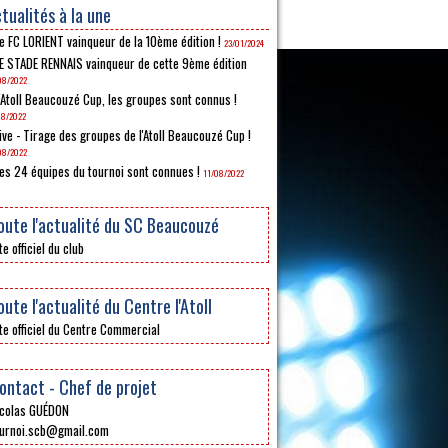
tualités à la une
e FC LORIENT vainqueur de la 10ème édition !
23/01/2024
E STADE RENNAIS vainqueur de cette 9ème édition
08/2022
'Atoll Beaucouzé Cup, les groupes sont connus !
08/2022
ive - Tirage des groupes de l'Atoll Beaucouzé Cup !
08/2022
es 24 équipes du tournoi sont connues !
11/08/2022
oute l'actualité du SC Beaucouzé
te officiel du club
oute l'actualité du Centre l'Atoll
te officiel du Centre Commercial
ontact - Chef de projet
colas GUÉDON
urnoi.scb@gmail.com