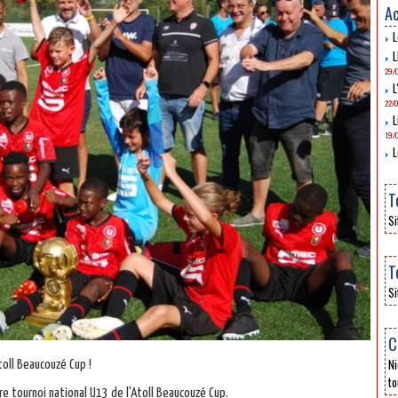
Ac
L
L
29/
L
22/
L
19/
L
T
Si
T
Si
C
Ni
oll Beaucouzé Cup !
to
e tournoi national U13 de l'Atoll Beaucouzé Cup.