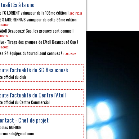
tualités à la une
e FC LORIENT vainqueur de la 10ème édition !
23/01/2024
E STADE RENNAIS vainqueur de cette 9ème édition
08/2022
'Atoll Beaucouzé Cup, les groupes sont connus !
08/2022
ive - Tirage des groupes de l'Atoll Beaucouzé Cup !
08/2022
es 24 équipes du tournoi sont connues !
11/08/2022
oute l'actualité du SC Beaucouzé
te officiel du club
oute l'actualité du Centre l'Atoll
te officiel du Centre Commercial
ontact - Chef de projet
colas GUÉDON
urnoi.scb@gmail.com