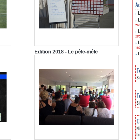
Ac
L
L
29/
L
22/
L
19/
Edition 2018 - Le pêle-mêle
L
T
Si
T
Si
C
Ni
to