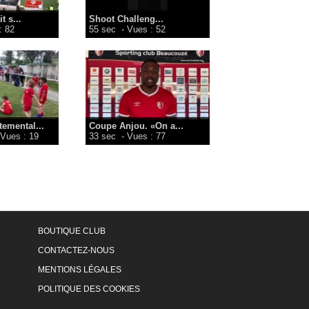
t s...
Shoot Challeng...
: 82
55 sec
- Vues : 52
emental...
Coupe Anjou. «On a...
 Vues : 19
33 sec
- Vues : 77
BOUTIQUE CLUB
CONTACTEZ-NOUS
MENTIONS LÉGALES
POLITIQUE DES COOKIES