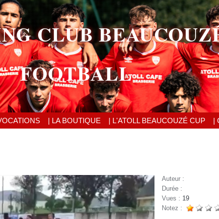
ING CLUB BEAUCOUZ
FOOTBALL
VOCATIONS
| LA BOUTIQUE
| L'ATOLL BEAUCOUZÉ CUP
|
Auteur :
Durée :
Vues :
19
Notez :