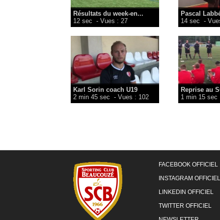
Résultats du week-en...
Pascal Labbé
12 sec
- Vues : 27
14 sec
- Vues
Karl Sorin coach U19
Reprise au S
2 min 45 sec
- Vues : 102
1 min 15 sec
FACEBOOK OFFICIEL
INSTAGRAM OFFICIE
LINKEDIN OFFICIEL
TWITTER OFFICIEL
NEWSLETTER