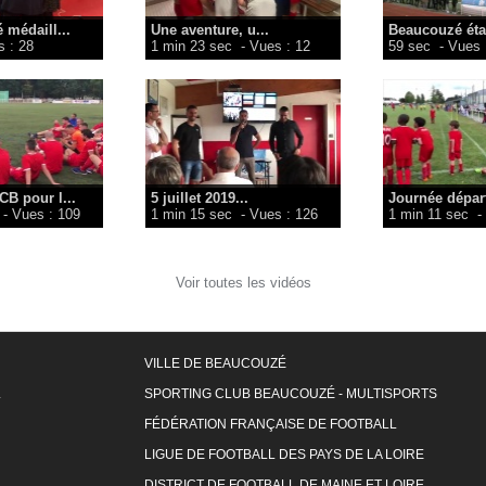
 médaill...
Une aventure, u...
Beaucouzé étai
 : 28
1 min 23 sec
- Vues : 12
59 sec
- Vues 
CB pour l...
5 juillet 2019...
Journée départ
- Vues : 109
1 min 15 sec
- Vues : 126
1 min 11 sec
-
Voir toutes les vidéos
VILLE DE BEAUCOUZÉ
L
SPORTING CLUB BEAUCOUZÉ - MULTISPORTS
FÉDÉRATION FRANÇAISE DE FOOTBALL
LIGUE DE FOOTBALL DES PAYS DE LA LOIRE
DISTRICT DE FOOTBALL DE MAINE ET LOIRE