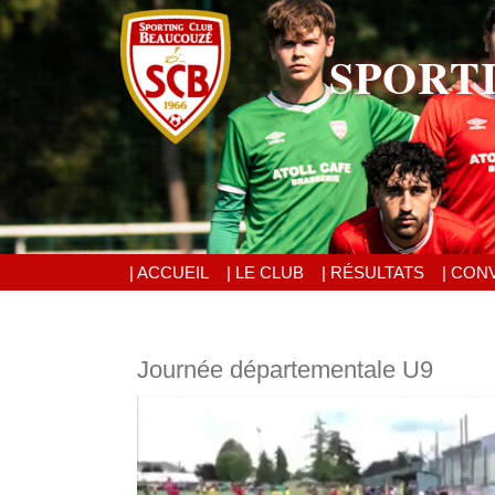
SPORT
| ACCUEIL
| LE CLUB
| RÉSULTATS
| CON
Journée départementale U9