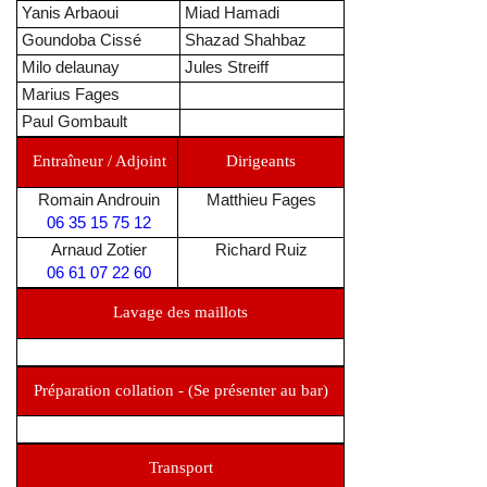
Yanis Arbaoui
Miad Hamadi
Goundoba Cissé
Shazad Shahbaz
Milo delaunay
Jules Streiff
Marius Fages
Paul Gombault
Entraîneur / Adjoint
Dirigeants
Romain Androuin
Matthieu Fages
06 35 15 75 12
Arnaud Zotier
Richard Ruiz
06 61 07 22 60
Lavage des maillots
Préparation collation - (Se présenter au bar)
Transport