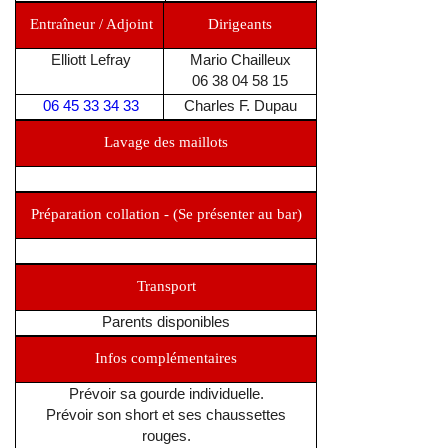
Entraîneur / Adjoint
Dirigeants
Elliott Lefray
Mario Chailleux
06 38 04 58 15‬
06 45 33 34 33
Charles F. Dupau
Lavage des maillots
Préparation collation - (Se présenter au bar)
Transport
Parents disponibles
Infos complémentaires
Prévoir sa gourde individuelle.
Prévoir son short et ses chaussettes
rouges.