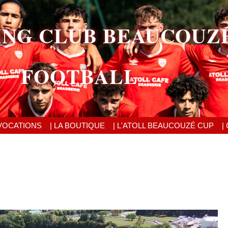
ING CLUB BEAUCOUZ
FOOTBALL
VOCATIONS
| LA BOUTIQUE
| L'ATOLL BEAUCOUZÉ CUP
|