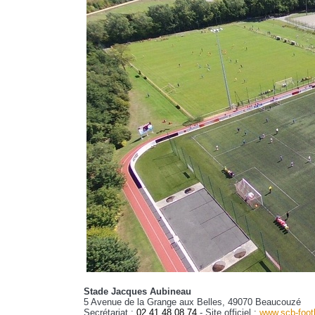
Stade Jacques Aubineau
5 Avenue de la Grange aux Belles, 49070 Beaucouzé
Secrétariat :
02 41 48 08 74
- Site officiel :
www.scb-foot