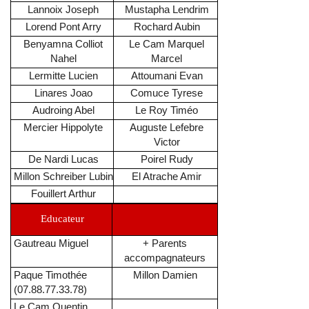
Lannoix Joseph
Mustapha Lendrim
Lorend Pont Arry
Rochard Aubin
Benyamna Colliot
Le Cam Marquel
Nahel
Marcel
Lermitte Lucien
Attoumani Evan
Linares Joao
Comuce Tyrese
Audroing Abel
Le Roy Timéo
Mercier Hippolyte
Auguste Lefebre
Victor
De Nardi Lucas
Poirel Rudy
Millon Schreiber Lubin
El Atrache Amir
Fouillert Arthur
Educateur
Gautreau Miguel
+ Parents
accompagnateurs
Paque Timothée
Millon Damien
(07.88.77.33.78)
Le Cam Quentin