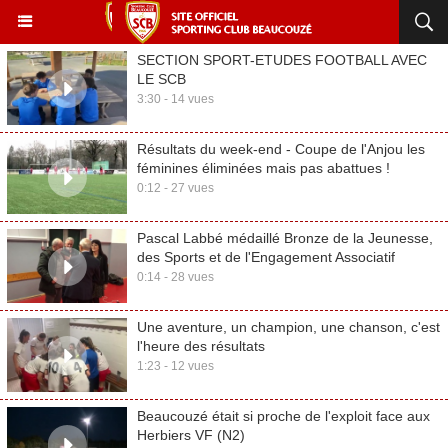
SECTION SPORT-ETUDES FOOTBALL AVEC
LE SCB
3:30 - 14 vues
Résultats du week-end - Coupe de l'Anjou les
féminines éliminées mais pas abattues !
0:12 - 27 vues
Pascal Labbé médaillé Bronze de la Jeunesse,
des Sports et de l'Engagement Associatif
0:14 - 28 vues
Une aventure, un champion, une chanson, c'est
l'heure des résultats
1:23 - 12 vues
Beaucouzé était si proche de l'exploit face aux
Herbiers VF (N2)