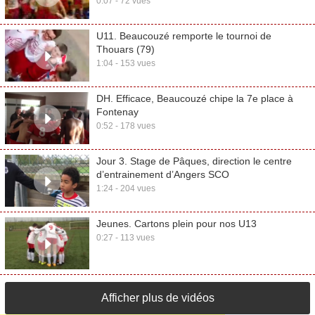
0:07 - 72 vues
U11. Beaucouzé remporte le tournoi de
Thouars (79)
1:04 - 153 vues
DH. Efficace, Beaucouzé chipe la 7e place à
Fontenay
0:52 - 178 vues
Jour 3. Stage de Pâques, direction le centre
d’entrainement d’Angers SCO
1:24 - 204 vues
Jeunes. Cartons plein pour nos U13
0:27 - 113 vues
Afficher plus de vidéos