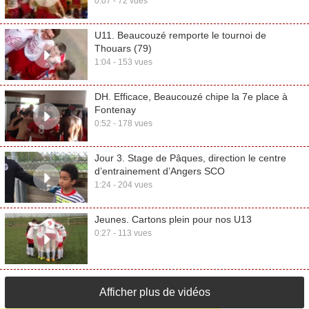
0:07 - 72 vues
U11. Beaucouzé remporte le tournoi de
Thouars (79)
1:04 - 153 vues
DH. Efficace, Beaucouzé chipe la 7e place à
Fontenay
0:52 - 178 vues
Jour 3. Stage de Pâques, direction le centre
d’entrainement d’Angers SCO
1:24 - 204 vues
Jeunes. Cartons plein pour nos U13
0:27 - 113 vues
Afficher plus de vidéos