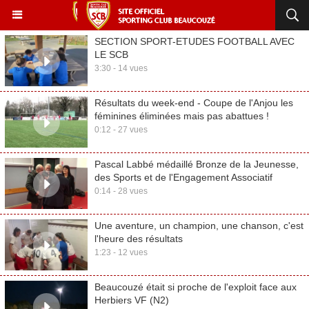
SECTION SPORT-ETUDES FOOTBALL AVEC
LE SCB
3:30 - 14 vues
Résultats du week-end - Coupe de l'Anjou les
féminines éliminées mais pas abattues !
0:12 - 27 vues
Pascal Labbé médaillé Bronze de la Jeunesse,
des Sports et de l'Engagement Associatif
0:14 - 28 vues
Une aventure, un champion, une chanson, c'est
l'heure des résultats
1:23 - 12 vues
Beaucouzé était si proche de l'exploit face aux
Herbiers VF (N2)