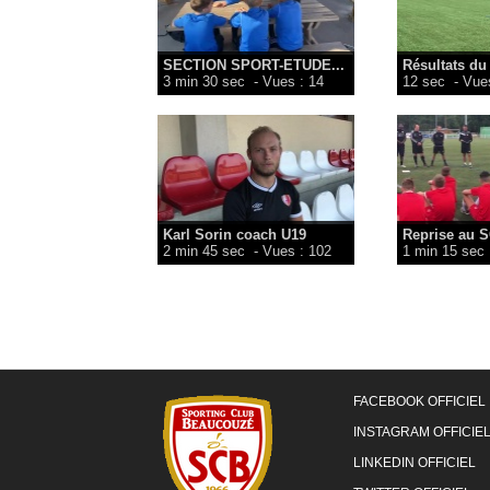
SECTION SPORT-ETUDE...
Résultats du
3 min 30 sec
- Vues : 14
12 sec
- Vues
Karl Sorin coach U19
Reprise au S
2 min 45 sec
- Vues : 102
1 min 15 sec
FACEBOOK OFFICIEL
INSTAGRAM OFFICIE
LINKEDIN OFFICIEL