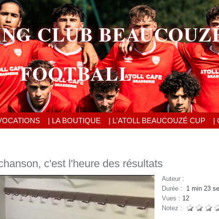
ING CLUB BEAUCOUZ
FOOTBALL
VOCATIONS
| LA BOUTIQUE
| L'ATOLL BEAUCOUZÉ CUP
|
anson, c'est l'heure des résultats
Auteur :
Durée :
1 min 23 s
Vues :
12
Notez :