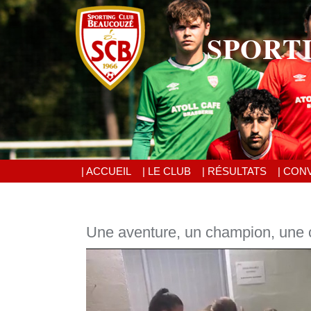
SPORT
| ACCUEIL
| LE CLUB
| RÉSULTATS
| CON
Une aventure, un champion, une ch