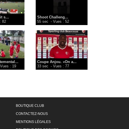
t s...
Shoot Challeng...
: 82
55 sec
- Vues : 52
emental...
Coupe Anjou. «On a...
 Vues : 19
33 sec
- Vues : 77
BOUTIQUE CLUB
CONTACTEZ-NOUS
MENTIONS LÉGALES