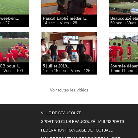
 week-en...
Pascal Labbé médaill...
Beaucouzé étai
 : 27
14 sec
- Vues : 28
59 sec
- Vues 
CB pour l...
5 juillet 2019...
Journée départ
- Vues : 109
1 min 15 sec
- Vues : 126
1 min 11 sec
-
Voir toutes les vidéos
VILLE DE BEAUCOUZÉ
L
SPORTING CLUB BEAUCOUZÉ - MULTISPORTS
FÉDÉRATION FRANÇAISE DE FOOTBALL