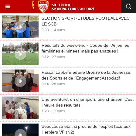
SECTION SPORT-ETUDES FOOTBALL AVEC
LE SCB
3:30 - 14 vues
Résultats du week-end - Coupe de l'Anjou les
féminines éliminées mais pas abattues !
0:12 - 27 vues
Pascal Labbé médaillé Bronze de la Jeunesse,
des Sports et de l'Engagement Associatif
0:14 - 28 vues
Une aventure, un champion, une chanson, c'est
l'heure des résultats
1:23 - 12 vues
Beaucouzé était si proche de l'exploit face aux
Herbiers VF (N2)