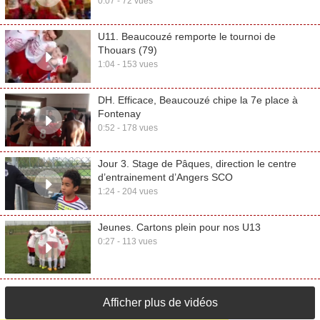
0:07 - 72 vues
U11. Beaucouzé remporte le tournoi de
Thouars (79)
1:04 - 153 vues
DH. Efficace, Beaucouzé chipe la 7e place à
Fontenay
0:52 - 178 vues
Jour 3. Stage de Pâques, direction le centre
d’entrainement d’Angers SCO
1:24 - 204 vues
Jeunes. Cartons plein pour nos U13
0:27 - 113 vues
Afficher plus de vidéos