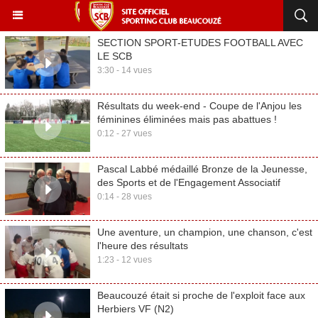
SECTION SPORT-ETUDES FOOTBALL AVEC
LE SCB
3:30 - 14 vues
Résultats du week-end - Coupe de l'Anjou les
féminines éliminées mais pas abattues !
0:12 - 27 vues
Pascal Labbé médaillé Bronze de la Jeunesse,
des Sports et de l'Engagement Associatif
0:14 - 28 vues
Une aventure, un champion, une chanson, c'est
l'heure des résultats
1:23 - 12 vues
Beaucouzé était si proche de l'exploit face aux
Herbiers VF (N2)