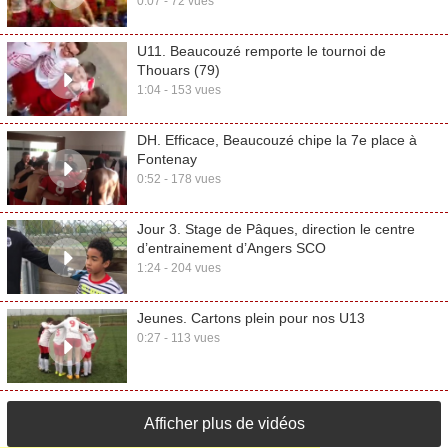
0:07 - 72 vues
U11. Beaucouzé remporte le tournoi de
Thouars (79)
1:04 - 153 vues
DH. Efficace, Beaucouzé chipe la 7e place à
Fontenay
0:52 - 178 vues
Jour 3. Stage de Pâques, direction le centre
d’entrainement d’Angers SCO
1:24 - 204 vues
Jeunes. Cartons plein pour nos U13
0:27 - 113 vues
Afficher plus de vidéos