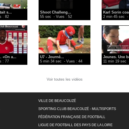
it s...
Shoot Challeng...
Karl Sorin co
 : 82
55 sec
- Vues : 52
2 min 45 sec
-
 «On a...
U7 - Journé...
Jeunes. Une be
 : 77
5 min 34 sec
- Vues : 44
11 min 19 sec
Voir toutes les vidéos
VILLE DE BEAUCOUZÉ
L
SPORTING CLUB BEAUCOUZÉ - MULTISPORTS
FÉDÉRATION FRANÇAISE DE FOOTBALL
LIGUE DE FOOTBALL DES PAYS DE LA LOIRE