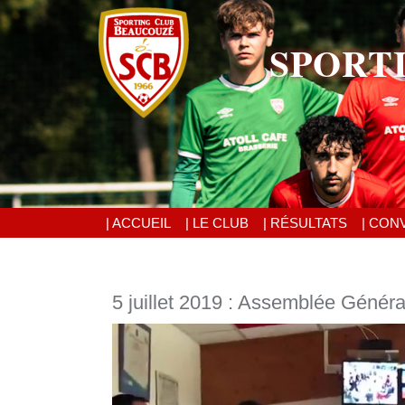
SPORT
| ACCUEIL
| LE CLUB
| RÉSULTATS
| CON
5 juillet 2019 : Assemblée Généra