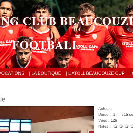
ING CLUB BEAUCOUZ
FOOTBALL
VOCATIONS
| LA BOUTIQUE
| L'ATOLL BEAUCOUZÉ CUP
|
le
Auteur :
Durée :
1 min 15 s
Vues :
126
Notez :