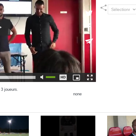
 3 joueurs.
none