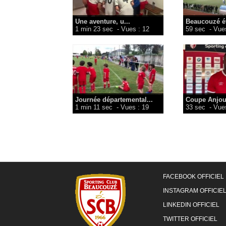
Une aventure, u...
Beaucouzé éta
1 min 23 sec
- Vues : 12
59 sec
- Vues
Journée départemental...
Coupe Anjou.
1 min 11 sec
- Vues : 19
33 sec
- Vues
FACEBOOK OFFICIEL
INSTAGRAM OFFICIE
LINKEDIN OFFICIEL
TWITTER OFFICIEL