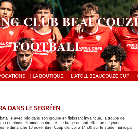
ING CLUB BEAUCOUZ
FOOTBALL
VOCATIONS
| LA BOUTIQUE
| L'ATOLL BEAUCOUZÉ CUP
|
RA DANS LE SEGRÉEN
bataillé avec brio dans son groupe en finissant invaincue, la troupe de
jou en phase élimination directe. Le tirage au sort effectué ce jeudi
nes le dimanche 13 novembre. Coup d'envoi à 14h30 sur le stade municipal