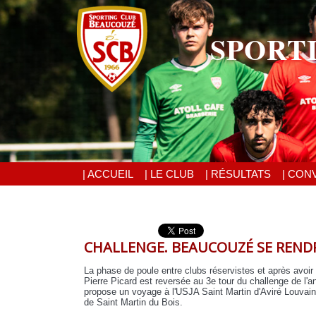
SPORT
| ACCUEIL
| LE CLUB
| RÉSULTATS
| CON
CHALLENGE. BEAUCOUZÉ SE REND
La phase de poule entre clubs réservistes et après avoir 
Pierre Picard est reversée au 3e tour du challenge de l'an
propose un voyage à l'USJA Saint Martin d'Aviré Louvai
de Saint Martin du Bois.