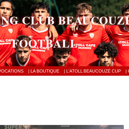
ING CLUB BEAUCOUZ
FOOTBALL
VOCATIONS
| LA BOUTIQUE
| L'ATOLL BEAUCOUZÉ CUP
|