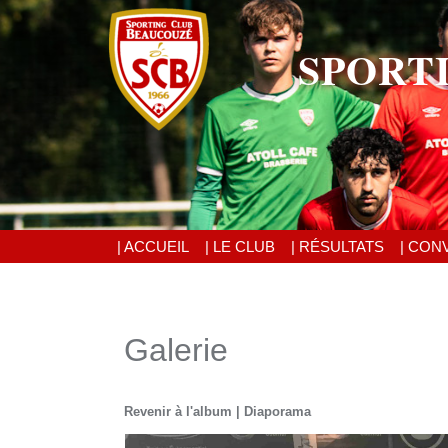
SPORT
| ACCUEIL
| LE CLUB
| RÉSULTATS
| CON
Galerie
Revenir à l'album
|
Diaporama