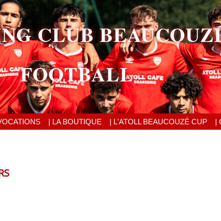
ING CLUB BEAUCOUZ
FOOTBALL
VOCATIONS
| LA BOUTIQUE
| L'ATOLL BEAUCOUZÉ CUP
|
RS