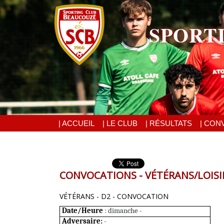
SPORT
| ACCUEIL
| LE CLUB
| RÉSULTATS
| CON
CONVOCATIONS - VÉTÉRANS/LOISI
VÉTÉRANS - D2 - CONVOCATION
Date/Heure
: dimanche -
Adversaire:
-