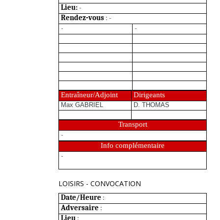
Lieu:
-
Rendez-vous
: -
-
-
Entraîneur/Adjoint
Dirigeants
Max GABRIEL
D. THOMAS
Transport
-
Info complémentaire
-
LOISIRS - CONVOCATION
Date/Heure
:
Adversaire
:
Lieu
: