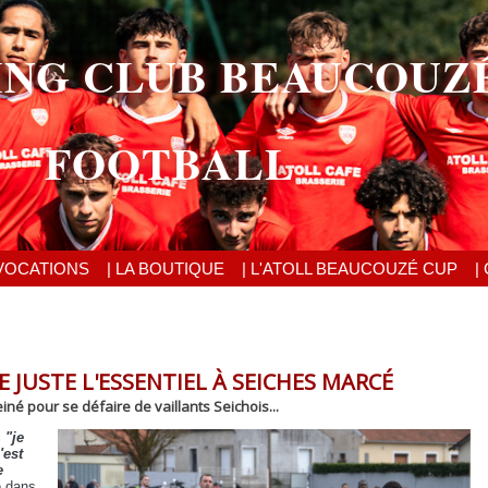
ING CLUB BEAUCOUZ
FOOTBALL
VOCATIONS
| LA BOUTIQUE
| L'ATOLL BEAUCOUZÉ CUP
|
JUSTE L'ESSENTIEL À SEICHES MARCÉ
iné pour se défaire de vaillants Seichois...
i
"je
'est
e
e dans