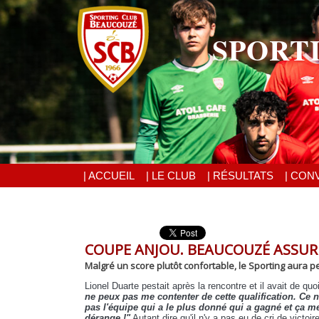
SPORT
| ACCUEIL
| LE CLUB
| RÉSULTATS
| CON
COUPE ANJOU. BEAUCOUZÉ ASSURE 
Malgré un score plutôt confortable, le Sporting aura pe
Lionel Duarte pestait après la rencontre et il avait de quo
ne peux pas me contenter de cette qualification. Ce n
pas l'équipe qui a le plus donné qui a gagné et ça m
dérange !"
Autant dire qu'il n'y a pas eu de cri de victoir