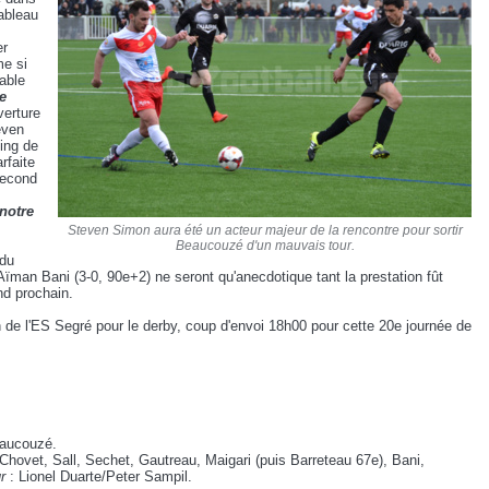
tableau
er
e si
able
e
verture
ven
ing de
rfaite
second
 notre
Steven Simon aura été un acteur majeur de la rencontre pour sortir
Beaucouzé d'un mauvais tour.
 du
ïman Bani (3-0, 90e+2) ne seront qu'anecdotique tant la prestation fût
nd prochain.
de l'ES Segré pour le derby, coup d'envoi 18h00 pour cette 20e journée de
eaucouzé.
hovet, Sall, Sechet, Gautreau, Maigari (puis Barreteau 67e), Bani,
r
: Lionel Duarte/Peter Sampil.