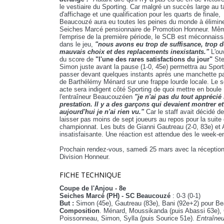
le vestiaire du Sporting. Car malgré un succès large au 
d'affichage et une qualification pour les quarts de finale,
Beaucouzé aura eu toutes les peines du monde à élimin
Seiches Marcé pensionnaire de Promotion Honneur. Mêm
l'emprise de la première période, le SCB est méconnaiss
dans le jeu,
"nous avons eu trop de suffisance, trop d
mauvais choix et des replacements inexistants."
L'ou
du score de
"l'une des rares satisfactions du jour"
Ste
Simon juste avant la pause (1-0, 45e) permettra au Sport
passer devant quelques instants après une manchette pa
de Barthélémy Ménard sur une frappe lourde locale. Le 
acte sera indigent côté Sporting de quoi mettre en boule
l'entraîneur Beaucouzéen
"je n'ai pas du tout apprécié
prestation. Il y a des garçons qui devaient montrer et
aujourd'hui je n'ai rien vu."
Car le staff avait décidé de
laisser pas moins de sept joueurs au repos pour la suite
championnat. Les buts de Gianni Gautreau (2-0, 83e) et A
insatisfaisante. Une réaction est attendue des le week-e
Prochain rendez-vous, samedi 25 mars avec la réception 
Division Honneur.
FICHE TECHNIQUE
Coupe de l'Anjou - 8e
Seiches Marcé (PH) - SC Beaucouzé
: 0-3 (0-1)
But :
Simon (45e), Gautreau (83e), Bani (92e+2) pour B
Composition
. Ménard, Moussikanda (puis Abassi 63e), C
Poissonneau, Simon, Sylla (puis Sourice 51e).
Entraîneu