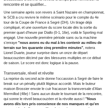
rencontre et se qualifier...
Une semaine après son revers à Saint Nazaire en championnat,
le SCB a cru revivre le même scénario pour le compte du 4e
tour de la Coupe de France à Segré (DH). Un tirage déjà
compliqué, et une ouverture du score locale dès la sortie du
premier quart d'heure par Diallo (0-1, 16e), voilà le Sporting mal
engagé. Une nouvelle première période sans ou la machine
s'enraye
"nous avons eu du mal à les contenir au milieu de
terrain sur les quarante cinq première minutes"
, notera
Lionel Duarte, joueur surprise dans un onze de départ
beaucouzéen décimé par des blessures multiples en ce début
de saison. Le score est donc logique à la pause.
Transversale, réveil et révolte
La reprise du second acte donne l'occassion à Segré de faire le
break sur un pénalty plutôt litigieux accordé. Mais le buteur
maison Brossier envoie le cuir fracasser la transversale d'Alan
Mermillod (48e) ! Sans aucun doute le tournant de la rencontre,
qui sonne le réveil beaucouzéen et la révolte aussi !
"Nous
avons dès lors pris conscience de nos manques et qu'en