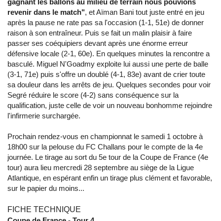
gagnant les ballons au milieu de terrain nous pouvions
revenir dans le match"
, et Aïman Bani tout juste entré en jeu
après la pause ne rate pas sa l'occasion (1-1, 51e) de donner
raison à son entraîneur. Puis se fait un malin plaisir à faire
passer ses coéquipiers devant après une énorme erreur
défensive locale (2-1, 60e). En quelques minutes la rencontre a
basculé. Miguel N'Goadmy exploite lui aussi une perte de balle
(3-1, 71e) puis s'offre un doublé (4-1, 83e) avant de crier toute
sa douleur dans les arrêts de jeu. Quelques secondes pour voir
Segré réduire le score (4-2) sans conséquence sur la
qualification, juste celle de voir un nouveau bonhomme rejoindre
l'infirmerie surchargée.
Prochain rendez-vous en championnat le samedi 1 octobre à
18h00 sur la pelouse du FC Challans pour le compte de la 4e
journée. Le tirage au sort du 5e tour de la Coupe de France (4e
tour) aura lieu mercredi 28 septembre au siège de la Ligue
Atlantique, en espérant enfin un tirage plus clément et favorable,
sur le papier du moins...
FICHE TECHNIQUE
Coupe de France - Tour 4