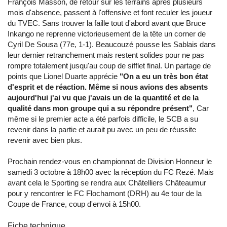
François Masson, de retour sur les terrains après plusieurs
mois d'absence, passent à l'offensive et font reculer les joueur
du TVEC. Sans trouver la faille tout d'abord avant que Bruce
Inkango ne reprenne victorieusement de la tête un corner de
Cyril De Sousa (77e, 1-1). Beaucouzé pousse les Sablais dans
leur dernier retranchement mais restent solides pour ne pas
rompre totalement jusqu'au coup de sifflet final. Un partage de
points que Lionel Duarte apprécie
"On a eu un très bon état
d'esprit et de réaction. Même si nous avions des absents
aujourd'hui j'ai vu que j'avais un de la quantité et de la
qualité dans mon groupe qui a su répondre présent"
, Car
même si le premier acte a été parfois difficile, le SCB a su
revenir dans la partie et aurait pu avec un peu de réussite
revenir avec bien plus.
Prochain rendez-vous en championnat de Division Honneur le
samedi 3 octobre à 18h00 avec la réception du FC Rezé. Mais
avant cela le Sporting se rendra aux Châtelliers Châteaumur
pour y rencontrer le FC Flochamont (DRH) au 4e tour de la
Coupe de France, coup d'envoi à 15h00.
Fiche technique