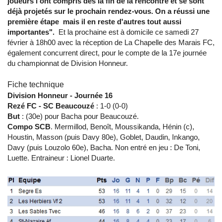
joueurs l'ont compris dès la fin de la rencontre et se sont
déjà projetés sur le prochain rendez-vous. On a réussi une
première étape mais il en reste d'autres tout aussi
importantes".
Et la prochaine est à domicile ce samedi 27
février à 18h00 avec la réception de La Chapelle des Marais FC,
également concurrent direct, pour le compte de la 17e journée
du championnat de Division Honneur.
Fiche technique
Division Honneur - Journée 16
Rezé FC - SC Beaucouzé
: 1-0 (0-0)
But
: (30e) pour Bacha pour Beaucouzé.
Compo SCB
. Mermillod, Benoît, Moussikanda, Hénin (c),
Houstin, Masson (puis Davy 80e), Goblet, Daudin, Inkango,
Davy (puis Louzolo 60e), Bacha. Non entré en jeu : De Toni,
Luette. Entraineur : Lionel Duarte.