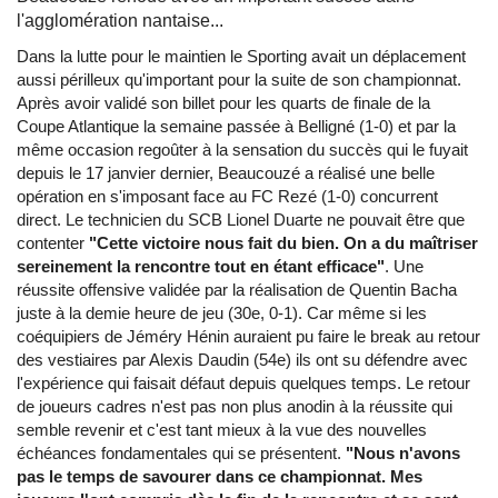
l'agglomération nantaise...
Dans la lutte pour le maintien le Sporting avait un déplacement
aussi périlleux qu'important pour la suite de son championnat.
Après avoir validé son billet pour les quarts de finale de la
Coupe Atlantique la semaine passée à Belligné (1-0) et par la
même occasion regoûter à la sensation du succès qui le fuyait
depuis le 17 janvier dernier, Beaucouzé a réalisé une belle
opération en s'imposant face au FC Rezé (1-0) concurrent
direct. Le technicien du SCB Lionel Duarte ne pouvait être que
contenter
"Cette victoire nous fait du bien. On a du maîtriser
sereinement la rencontre tout en étant efficace"
. Une
réussite offensive validée par la réalisation de Quentin Bacha
juste à la demie heure de jeu (30e, 0-1). Car même si les
coéquipiers de Jéméry Hénin auraient pu faire le break au retour
des vestiaires par Alexis Daudin (54e) ils ont su défendre avec
l'expérience qui faisait défaut depuis quelques temps. Le retour
de joueurs cadres n'est pas non plus anodin à la réussite qui
semble revenir et c'est tant mieux à la vue des nouvelles
échéances fondamentales qui se présentent.
"Nous n'avons
pas le temps de savourer dans ce championnat. Mes