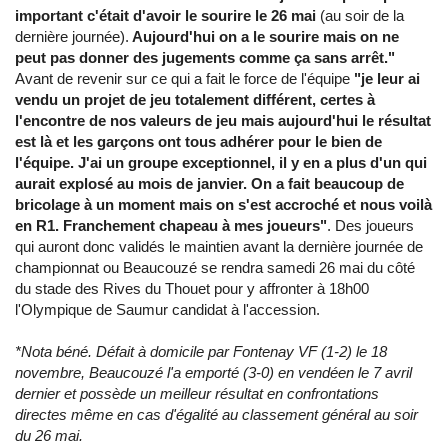
important c'était d'avoir le sourire le 26 mai
(au soir de la
dernière journée).
Aujourd'hui on a le sourire mais on ne
peut pas donner des jugements comme ça sans arrêt."
Avant de revenir sur ce qui a fait le force de l'équipe
"je leur ai
vendu un projet de jeu totalement différent, certes à
l'encontre de nos valeurs de jeu mais aujourd'hui le résultat
est là et les garçons ont tous adhérer pour le bien de
l'équipe. J'ai un groupe exceptionnel, il y en a plus d'un qui
aurait explosé au mois de janvier. On a fait beaucoup de
bricolage à un moment mais on s'est accroché et nous voilà
en R1. Franchement chapeau à mes joueurs"
. Des joueurs
qui auront donc validés le maintien avant la dernière journée de
championnat ou Beaucouzé se rendra samedi 26 mai du côté
du stade des Rives du Thouet pour y affronter à 18h00
l'Olympique de Saumur candidat à l'accession.
*Nota béné. Défait à domicile par Fontenay VF (1-2) le 18
novembre, Beaucouzé l'a emporté (3-0) en vendéen le 7 avril
dernier et possède un meilleur résultat en confrontations
directes même en cas d'égalité au classement général au soir
du 26 mai.