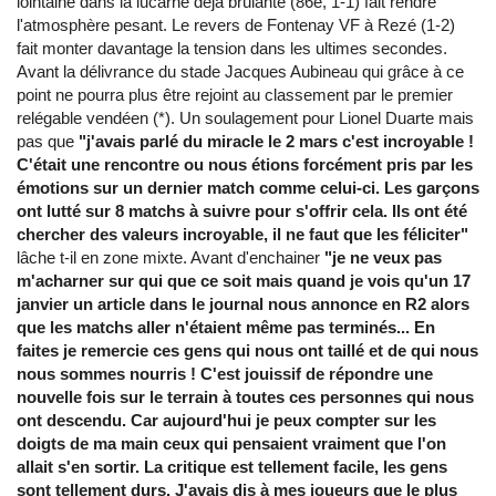
lointaine dans la lucarne déjà brûlante (86e, 1-1) fait rendre
l'atmosphère pesant. Le revers de Fontenay VF à Rezé (1-2)
fait monter davantage la tension dans les ultimes secondes.
Avant la délivrance du stade Jacques Aubineau qui grâce à ce
point ne pourra plus être rejoint au classement par le premier
relégable vendéen (*). Un soulagement pour Lionel Duarte mais
pas que
"j'avais parlé du miracle le 2 mars c'est incroyable !
C'était une rencontre ou nous étions forcément pris par les
émotions sur un dernier match comme celui-ci. Les garçons
ont lutté sur 8 matchs à suivre pour s'offrir cela. Ils ont été
chercher des valeurs incroyable, il ne faut que les féliciter"
lâche t-il en zone mixte. Avant d'enchainer
"je ne veux pas
m'acharner sur qui que ce soit mais quand je vois qu'un 17
janvier un article dans le journal nous annonce en R2 alors
que les matchs aller n'étaient même pas terminés... En
faites je remercie ces gens qui nous ont taillé et de qui nous
nous sommes nourris ! C'est jouissif de répondre une
nouvelle fois sur le terrain à toutes ces personnes qui nous
ont descendu. Car aujourd'hui je peux compter sur les
doigts de ma main ceux qui pensaient vraiment que l'on
allait s'en sortir. La critique est tellement facile, les gens
sont tellement durs. J'avais dis à mes joueurs que le plus