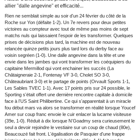
allier "dalle angevine" et efficacité...
Rien ne semblait simple au soir d'un 24 février du côté de la
Roche sur Yon (défaite 1-2). Un 7e revers pour deux petites
victoires au compteur avec tout de même pas moins de sept
matchs nuls qui laissaient l'espoir de les transformer. Quelques
prises de décisions plus tard, la machine est de nouveau
relancée quinze petits jours plus tard lors du derby face au
voisin segréen (1-0). Une dalle angevine dans la tête et une
envie dans les jambes qui vont transformer les coéquipiers du
capitaine Mermillod qui vont enchainer les succès (La
Châtaigneraie 2-1, Fontenay VF 3-0, Cholet SO 3-0,
Châteaubriant 3-0) et le partage de points (Orvault Sports 1-1,
Les Sables TVEC 1-1). Avec 17 points pris sur 24 possible, le
Sporting s'était offert une dernière rencontre capitale à domicile
face à l'US Saint Philibertine. Ce qui s'apparentait à un miracle
fou début mars va alors se transformer en réalité lorsque Youcef
Amer sur coup franc envoie le cuir enlacer la lucarne visiteuse
(39e, 1-0). Réduit à dix lorsque N'Goadmy sera curieusement le
seul a devoir rejoindre le vestiaire sur un coup de chaud (80e),
Beaucouzé fait front. L'égalisation de Pasquier d'une frappe