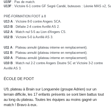
U15F
: Pas de match.
U13F
: Victoire 6-1 contre GF Segré Candé, buteuses : Léonie MAS x2
PRÉ-FORMATION FOOT à 8
U13 A
: Victoire 8-0 contre Angers SCA.
U13 B
: Défaite 2-4 contre Avrillé AS 2.
U12 A
: Match nul 5-5 au Lion d'Angers CS.
U12 B
: Victoire 5-0 à Avrillé AS 3.
U11 A
: Plateau annulé (plateau interne en remplacement).
U11 B
: Plateau annulé (plateau interne en remplacement).
U10 A
: Plateau annulé (plateau interne en remplacement).
U10 B
: Match nul 2-2 contre Angers Doutre SC et Victoire 3-2 contre
Avrillé AS 3.
ÉCOLE DE FOOT
U9, plateau à Brain sur Longuenée (groupe Adrien) sur un
terrain difficile, les 17 enfants présents se sont bien battus tout
au long du plateau. Toutes les équipes au moins gagné un
match ! Bravo à eux.