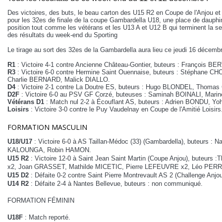
Des victoires, des buts, le beau carton des U15 R2 en Coupe de l'Anjou et
pour les 32es de finale de la coupe Gambardella U18, une place de dauphin 
position tout comme les vétérans et les U13 A et U12 B qui terminent la se
des résultats du week-end du Sporting
Le tirage au sort des 32es de la Gambardella aura lieu ce jeudi 16 décemb
R1
: Victoire 4-1 contre Ancienne Château-Gontier, buteurs : François 
R3
: Victoire 6-0 contre Hermine Saint Ouennaise, buteurs : Stéphan
Charlie BERNARD, Malick DIALLO.
D4
: Victoire 2-1 contre La Doutre ES, buteurs : Hugo BLONDEL, Thom
D2F
: Victoire 6-0 au PSV GF Corzé, buteuses : Saminah BOINALI, Ma
Vétérans D1
: Match nul 2-2 à Écouflant AS, buteurs : Adrien BONDU, Y
Loisirs
: Victoire 3-0 contre le Puy Vaudelnay en Coupe de l'Amitié Loisirs
FORMATION MASCULIN
U18/U17
: Victoire 6-0 à AS Taillan-Médoc (33) (Gambardella), buteur
KALOUNGA, Robin HAMON.
U15 R2
: Victoire 12-0 à Saint Jean Saint Martin (Coupe Anjou), buteur
x2, Joan GRASSET, Mathilde MICETIC, Pierre LEFEUVRE x2, Léo PER
U15 D2
: Défaite 0-2 contre Saint Pierre Montrevault AS 2 (Challenge Anjou
U14 R2
: Défaite 2-4 à Nantes Bellevue, buteurs : non communiqué.
FORMATION FÉMININ
U18F
: Match reporté
.