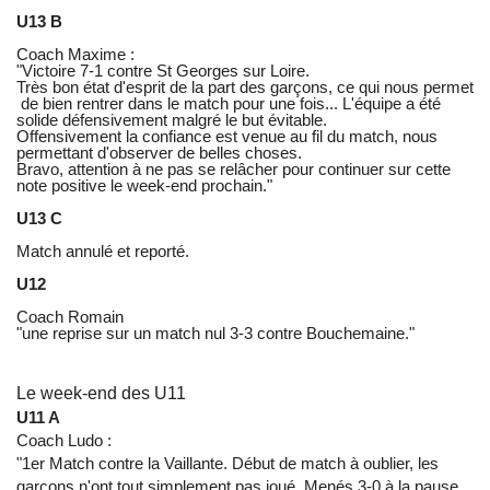
U13 B
Coach Maxime :
"Victoire 7-1 contre St Georges sur Loire.
Très bon état d'esprit de la part des garçons, ce qui nous permet
de bien rentrer dans le match pour une fois... L'équipe a été
solide défensivement malgré le but évitable.
Offensivement la confiance est venue au fil du match, nous
permettant d'observer de belles choses.
Bravo, attention à ne pas se relâcher pour continuer sur cette
note positive le week-end prochain."
U13 C
Match annulé et reporté.
U12
Coach Romain
"une reprise sur un match nul 3-3 contre Bouchemaine."
Le week-end des U11
U11 A
Coach Ludo :
"1er Match contre la Vaillante. Début de match à oublier, les
garçons n'ont tout simplement pas joué. Menés 3-0 à la pause,