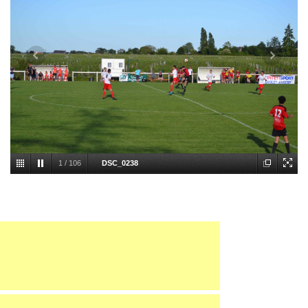
1
/
106
DSC_0238