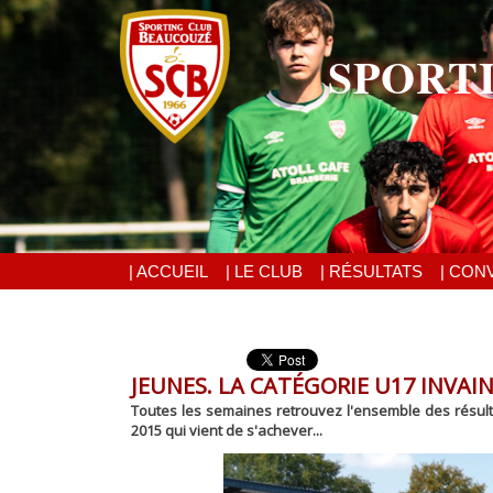
SPORT
| ACCUEIL
| LE CLUB
| RÉSULTATS
| CON
JEUNES. LA CATÉGORIE U17 INVAI
Toutes les semaines retrouvez l'ensemble des résulta
2015 qui vient de s'achever...