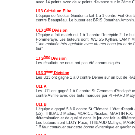
avec 14 points avec deux points d'avance sur le 2ème C
U13 Critérium Elite
L’équipe de Nicolas Guédon a fait 1 à 1 contre Fief Ges
contre Beaupréau. Le buteur est BRIS Jonathan Antonin.
ère
U13 1
Division
L'équipe a fait match nul 1 à 1 contre l'Intrépide 2. Le
Pommeraye. Les buteurs sont WEISS Kyllian, LAMY M
"Une matinée très agréable avec du très beau jeu et de l
but"
ème
13 2
Division
Les résultats ne nous ont pas été communiqués.
ème
U13 3
Division
Les U13 ont gagné 1 à 0 contre Denée sur un but de RAB
U11 A
Les U11 ont gagné 1 à 0 contre St Gemmes d'Andigné av
contre Avrillé avec des buts marqués par PIFFARD Ma
U11 B
L’équipe a gagné 5 à 0 contre St Clément. L'état d'espri
(x2), THIBAUD Mathis, MORICE Nicolas, MARTIN F.X. L'
détermination et de qualité dans le jeu ont fait la différ
Les buteurs sont ELOY Paco, THIBAUD Mathys, MASRO
" Il faut continuer sur cette bonne dynamique et garder ce