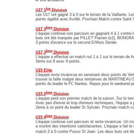
ère
U17 1
Division
Les U17 ont gagné 3 à 0 sur le terrain de la Vaillante. 
points égalité avec Avrillé. Prochain Match contre Saint 
ème
U17 3
Division
L’équipe continue son parcours en gagnant 4 à 1 contre 
buts ont été marqués par PILLET Flavien (x2), BONGRA
3 points d'avance sur le second E/Murs Denée.
ème
U17 3
Division
L’équipe a effectué un match nul 1 à 1 sur le terrain de
5ème sur 8 avec 9 points.
U15 Elite
L’équipe reste invaincue en ramenant deux points de Vert
trouver la faille malgré deux tentatives de MARTINEAU 
points du leader le FC Nantes. Repos pour le weekend p
ème
U15 2
Division
L’équipe perd son premier match de la saison. Sur le terr
Avec peu d'envie et trop d'erreurs techniques, l'équipe 
2ème à un point du leader St Sylvain. Prochain match c
ème
U15 4
Division
L’équipe continue son parcours et reste invaincue. Un m
a montré des intentions satisfaisantes. L'équipe a fait 
match 2 à 0 contre Posso St Jean. Les deux buts ont é