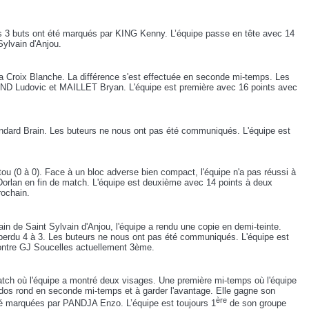
Les 3 buts ont été marqués par KING Kenny. L’équipe passe en tête avec 14
Sylvain d'Anjou.
la Croix Blanche. La différence s'est effectuée en seconde mi-temps. Les
ND Ludovic et MAILLET Bryan. L'équipe est première avec 16 points avec
 Andard Brain. Les buteurs ne nous ont pas été communiqués. L'équipe est
ou (0 à 0). Face à un bloc adverse bien compact, l'équipe n'a pas réussi à
Dorlan en fin de match. L'équipe est deuxième avec 14 points à deux
rochain.
ain de Saint Sylvain d'Anjou, l'équipe a rendu une copie en demi-teinte.
a perdu 4 à 3. Les buteurs ne nous ont pas été communiqués. L'équipe est
ontre GJ Soucelles actuellement 3ème.
atch où l'équipe a montré deux visages. Une première mi-temps où l'équipe
le dos rond en seconde mi-temps et à garder l'avantage. Elle gagne son
ère
té marquées par PANDJA Enzo. L’équipe est toujours 1
de son groupe