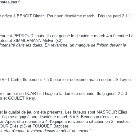
hateauneuf.
té grâce à BENOIT Dimitri. Pour son deuxième match, l’équipe perd 2 à 1
 buteur est PERROUD Louis. Ils ont gagné le deuxième match 4 à 0 contre La
atéo et ZIMMERMANN Melvin (x2).
'intensité dans les duels. En revanche, un manque de finition devant le
RET Corto. Ils perdent 7 à 0 pour leur deuxième match contre JS Layon.
ec un but de DUARTE Thiago à la dernière seconde. Ils gagnent 2 à 0
tys et GOULET Keny.
t et la qualité de jeu ont été présents. Les buteurs sont MASROUR Eliès
équipe a gagné son deuxième match 6 à 5. Beaucoup d'envie, de
ence. Après être menée 5 à 4, l'équipe a renversé la situation en 2 minutes.
UR Eliès (x3) et FOUQUET Baptiste.
t état d'esprit. Invaincu depuis le début de saison"