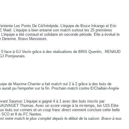
 l'entente Les Ponts De Cé/Intrépide. L'équipe de Bruce Inkango et Eric
Maël. L'équipe a bien entamé son match surtout les 25 premières
L'équipe a été costaud et solidaire en seconde période. Elle a évolué le
de Derenne. Bravo Messieurs.
 à 0 face à GJ Vezin grâce à des réalisations de BRIS Quentin, RENAUD
GJ Pomjeanais.
uipe de Maxime Charrier a fait match nul 2 à 2 grâce à des buts de
rait pu l'emporter sur la fin. Prochain match contre E/Challain Angrie
evant Saumur. L'équipe a gagné 4 à 1 avec des buts inscris par
AGET Thomas. Avec un score vierge à la mi-temps, les U15 Elite
ux buts sur corners et un coup franc direct viennent conclure cette belle
du SCO et 8 du FC Nantes.
 C'est notre match le plus complet depuis le début de la saison. Bravo à eux.