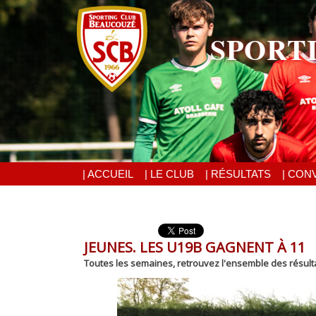
SPORT
| ACCUEIL
| LE CLUB
| RÉSULTATS
| CON
JEUNES. LES U19B GAGNENT À 11
Toutes les semaines, retrouvez l'ensemble des résult