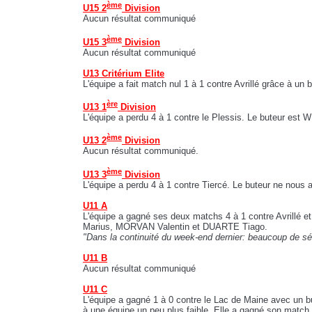
ème
U15 2
Division
Aucun résultat communiqué
ème
U15 3
Division
Aucun résultat communiqué
U13 Critérium Elite
L'équipe a fait match nul 1 à 1 contre Avrillé grâce à u
ère
U13 1
Division
L'équipe a perdu 4 à 1 contre le Plessis. Le buteur est 
ème
U13 2
Division
Aucun résultat communiqué.
ème
U13 3
Division
L'équipe a perdu 4 à 1 contre Tiercé. Le buteur ne nous 
U11 A
L'équipe a gagné ses deux matchs 4 à 1 contre Avrillé 
Marius, MORVAN Valentin et DUARTE Tiago.
"Dans la continuité du week-end dernier: beaucoup de sér
U11 B
Aucun résultat communiqué
U11 C
L'équipe a gagné 1 à 0 contre le Lac de Maine avec un but
à une équipe un peu plus faible. Elle a gagné son mat