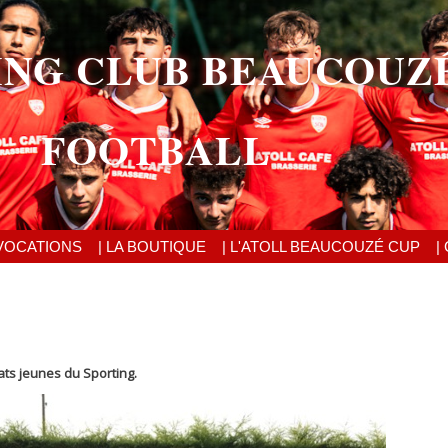
ING CLUB BEAUCOUZ
FOOTBALL
VOCATIONS
| LA BOUTIQUE
| L'ATOLL BEAUCOUZÉ CUP
|
ats jeunes du Sporting.