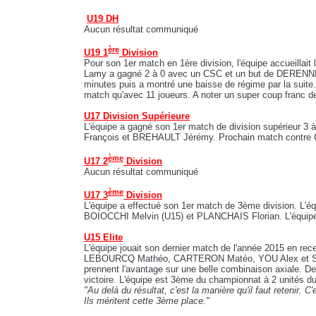
U19 DH
Aucun résultat communiqué
ère
U19 1
Division
Pour son 1er match en 1ère division, l'équipe accueillait
Lamy a gagné 2 à 0 avec un CSC et un but de DERENNE 
minutes puis a montré une baisse de régime par la suite. 
match qu'avec 11 joueurs. A noter un super coup franc 
U17 Division Supérieure
L'équipe a gagné son 1er match de division supérieur 3
François et BREHAULT Jérémy. Prochain match contre 
ème
U17 2
Division
Aucun résultat communiqué
ème
U17 3
Division
L'équipe a effectué son 1er match de 3ème division. L'éq
BOIOCCHI Melvin (U15) et PLANCHAIS Florian. L'équipe au
U15 Elite
L'équipe jouait son dernier match de l'année 2015 en rec
LEBOURCQ Mathéo, CARTERON Matéo, YOU Alex et SAUV
prennent l'avantage sur une belle combinaison axiale. De
victoire. L'équipe est 3ème du championnat à 2 unités 
"Au delà du résultat, c'est la manière qu'il faut retenir.
Ils méritent cette 3ème place."