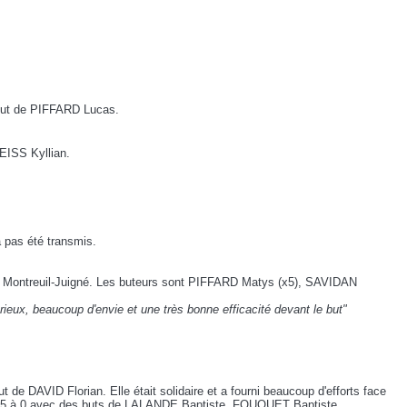
n but de PIFFARD Lucas.
WEISS Kyllian.
a pas été transmis.
et Montreuil-Juigné. Les buteurs sont PIFFARD Matys (x5), SAVIDAN
ieux, beaucoup d'envie et une très bonne efficacité devant le but"
 de DAVID Florian. Elle était solidaire et a fourni beaucoup d'efforts face
ch 5 à 0 avec des buts de LALANDE Baptiste, FOUQUET Baptiste,