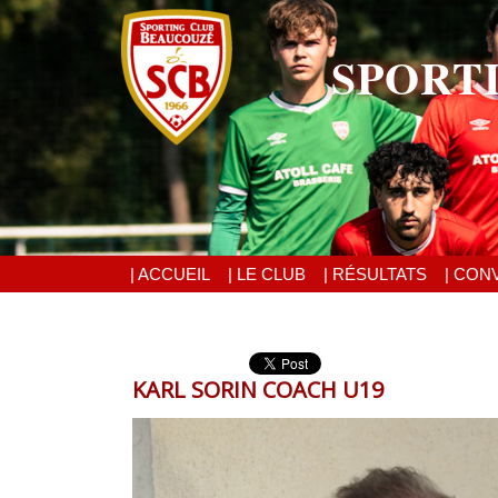
SPORT
| ACCUEIL
| LE CLUB
| RÉSULTATS
| CON
KARL SORIN COACH U19