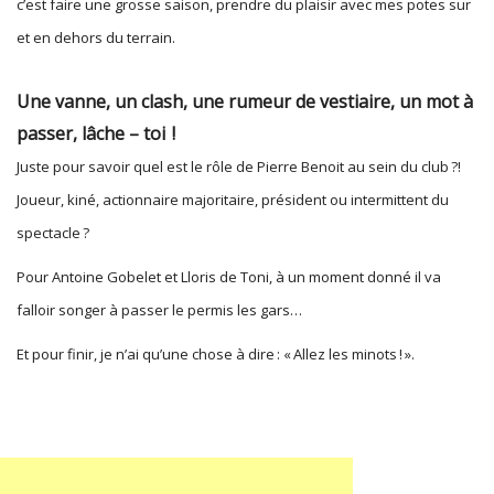
c’est faire une grosse saison, prendre du plaisir avec mes potes sur
et en dehors du terrain.
Une vanne, un clash, une rumeur de vestiaire, un mot à
passer, lâche – toi !
Juste pour savoir quel est le rôle de Pierre Benoit au sein du club ?!
Joueur, kiné, actionnaire majoritaire, président ou intermittent du
spectacle ?
Pour
Antoine Gobelet
et Lloris
de Toni, à un moment donné il va
falloir songer à passer le permis les gars…
Et pour finir, je n’ai qu’une chose à dire : « Allez les minots ! ».