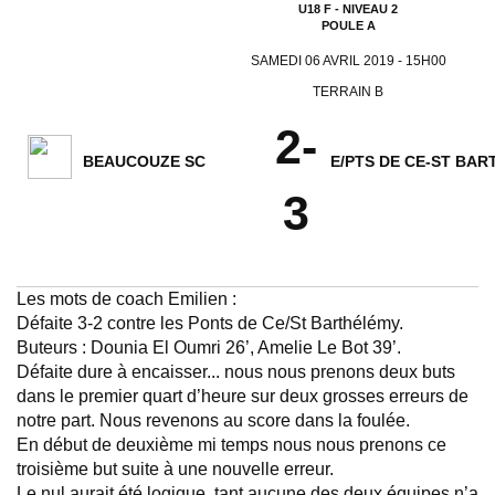
U18 F - NIVEAU 2
POULE A
SAMEDI 06 AVRIL 2019 - 15H00
TERRAIN B
2-
BEAUCOUZE SC
E/PTS DE CE-ST BAR
3
Les mots de coach Emilien :
Défaite 3-2 contre les Ponts de Ce/St Barthélémy.
Buteurs : Dounia El Oumri 26’, Amelie Le Bot 39’.
Défaite dure à encaisser... nous nous prenons deux buts
dans le premier quart d’heure sur deux grosses erreurs de
notre part. Nous revenons au score dans la foulée.
En début de deuxième mi temps nous nous prenons ce
troisième but suite à une nouvelle erreur.
Le nul aurait été logique, tant aucune des deux équipes n’a