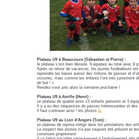
Plateau U9 à Beaucouze (Sébastien et Pierre) :
le plateau s’est bien déroulé. 9 équipes au total avec 9 
Après un retour de vacances, les jeunes footballeurs on
reprendre les bases autour des notions de passes et d’util
victoires, mais comme les enfants l’ont très justement dit
de but ! ».
Rendez-vous pris alors la semaine prochaine !
Plateau U9 à Avrille (Henri) :
un plateau de qualité avec 13 enfants présents et 3 équ
Il y a eu des séquences de passes intéressantes et des t
Il faut continuer ainsi ! les photos
là
Plateau U9 au Lion d'Angers (Tom) :
un plateau de reprise mitigé dans les prestations des enf
Le respect des postes n'a pas toujours été présent et l
construire proprement.
Il va falloir travailler sérieusement à l'entraînement afin