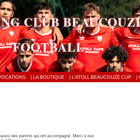
ING CLUB BEAUCOUZ
FOOTBALL
VOCATIONS
| LA BOUTIQUE
| L'ATOLL BEAUCOUZÉ CUP
|
 aussi des parents qui ont accompagné. Merci à eux.