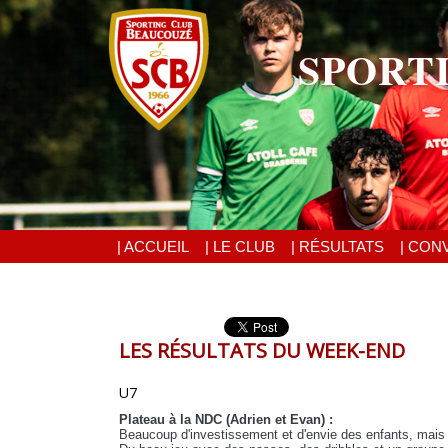
SPORT
| ACCUEIL
| LE CLUB
| RÉSULTATS
| CON
LES RÉSULTATS DU WEEK-END
U7
Plateau à la NDC (Adrien et Evan) :
Beaucoup d'investissement et d'envie des enfants, mais