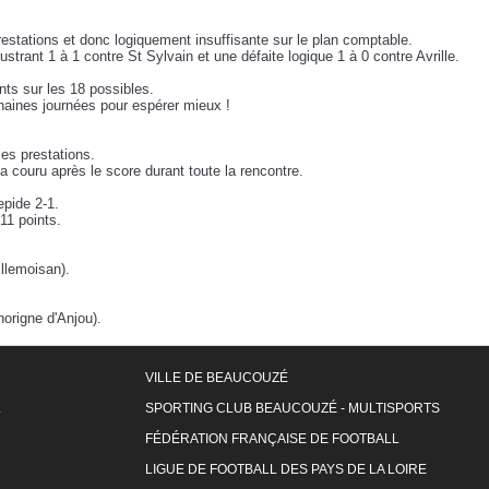
restations et donc logiquement insuffisante sur le plan comptable.
rustrant 1 à 1 contre St Sylvain et une défaite logique 1 à 0 contre Avrille.
ints sur les 18 possibles.
chaines journées pour espérer mieux !
les prestations.
a couru après le score durant toute la rencontre.
epide 2-1.
 11 points.
llemoisan).
origne d'Anjou).
VILLE DE BEAUCOUZÉ
L
SPORTING CLUB BEAUCOUZÉ - MULTISPORTS
FÉDÉRATION FRANÇAISE DE FOOTBALL
LIGUE DE FOOTBALL DES PAYS DE LA LOIRE