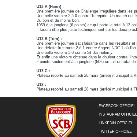
U13 A (Henri) :
Une première journée de Challenge irrégulière dans les p
Une belle victoire 2 à 0 contre l'Intrépide. Un match nul f
Du bon et du moins bon.
1059 à la jonglerie (6 points) ce qui porte le total à 13 po
Il faudra être plus juste techniquement sur les deux pro
U13 B (Tom) :
Une première journée satisfaisante dans les résultats et 
Une défaite frustrante 2 à 1 contre Angers NDC 1 où l'on 
Une belle victoire 3-0 contre St Barthélémy.
Et enfin une victoire obtenue dans la douleur contre l'Intr
2 points seulement à la jonglerie (506) ce fait un total de
U13 C :
Plateau reporté au samedi 28 mars (arrêté municipal à Vi
U12 :
Plateau reporté au samedi 28 mars (arrêté municipal à Th
FACEBOOK OFFICIEL
INSTAGRAM OFFICIE
LINKEDIN OFFICIEL
TWITTER OFFICIEL