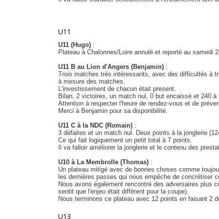
U11
U11 (Hugo)
:
Plateau à Chalonnes/Loire annulé et reporté au samedi 
U11 B au Lion d'Angers (Benjamin)
:
Trois matches très intéressants, avec des difficultés à t
à mesure des matches.
L'investissement de chacun était present.
Bilan, 2 victoires, un match nul, 0 but encaissé et 240 à l
Attention à respecter l'heure de rendez-vous et de préve
Merci à Benjamin pour sa disponibilité.
U11 C à la NDC (Romain)
:
3 défaites et un match nul. Deux points à la jonglerie (12
Ce qui fait logiquement un petit total à 7 points.
Il va falloir améliorer la jonglerie et le contenu des pres
U10 à La Membrolle (Thomas)
:
Un plateau mitigé avec de bonnes choses comme toujours
les dernières passes qui nous empêche de concrétiser ce
Nous avons également rencontré des adversaires plus co
sentit que l'enjeu était différent pour la coupe).
Nous terminons ce plateau avec 12 points en faisant 2 déf
U13