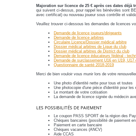
Majoration sur licence de 25 € après ces dates déjà
qui suivent ci-dessus, pour rappel les bénévoles sont 
avec certificat) ou nouveau joueur sous contrôle et valida
Veuillez trouver ci-dessous les demandes de licences vo
Demande de licence joueurs/dirigeants
Demande de licence arbitres
Circulaire Licence/Dossier médical arbitre
Dossier médical arbitres de Ligue du club
Dossier médical arbitres de District du club
Demande de licence éducateurs fédéral - techn
Demande de surclassement U16 en U19, U17 e
Questionnaire de santé 2018-2019
Merci de bien vouloir vous munir lors de votre renouvelle
Une photo d'identité nette pour tous et toutes
Une photocopie d'une pièce d'identité pour les
Le montant de votre cotisation
La demande de licence signée du médecin avec 
LES POSSIBILITÉS DE PAIEMENT
Le coupon PASS SPORT de la région des Pays d
Chèques bancaires (possibilité de paiement en t
Paiement en carte bancaire
Chèques vacances (ANCV)
Aide CCAS