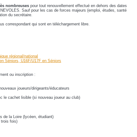
 très nombreuses
pour tout renouvellement effectué en dehors des dates
BENEVOLES. Sauf pour les cas de forces majeurs (emploi, études, santé
tion du secrétaire.
us correspondant qui sont en téléchargement libre.
ique régional/national
n Séniors, U16F/U17F en Séniors
ment ou inscription :
 nouveaux joueurs/dirigeants/éducateurs
le cachet lisible (si nouveau joueur au club)
e la Loire (lycéen, étudiant)
rois fois)