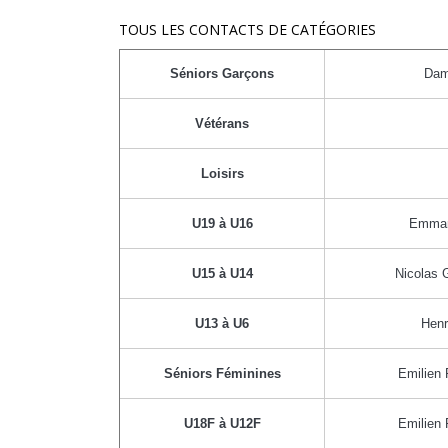
TOUS LES CONTACTS DE CATÉGORIES
Séniors Garçons
Dam
Vétérans
Loisirs
U19 à U16
Emman
U15 à U14
Nicolas 
U13 à U6
Henr
Séniors Féminines
Emilien
U18F à U12F
Emilien