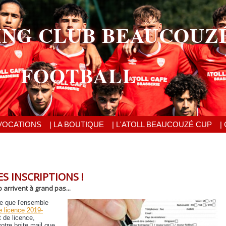
ING CLUB BEAUCOUZ
FOOTBALL
VOCATIONS
| LA BOUTIQUE
| L'ATOLL BEAUCOUZÉ CUP
|
ES INSCRIPTIONS !
arrivent à grand pas...
te que l'ensemble
re licence 2019-
 de licence,
otre boite mail que