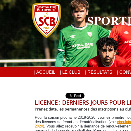
SPORT
| ACCUEIL
| LE CLUB
| RÉSULTATS
| CON
LICENCE : DERNIERS JOURS POUR L
Prenez date, les permanences des inscriptions au club 
Pour la saison prochaine 2019-2020, veuillez prendre no
des licences se feront en dématérialisation (voir
circulai
2020
). Vous allez recevoir la demande de renouvellement
émanant de Ligue de Football des Pays de la Loire, sur v