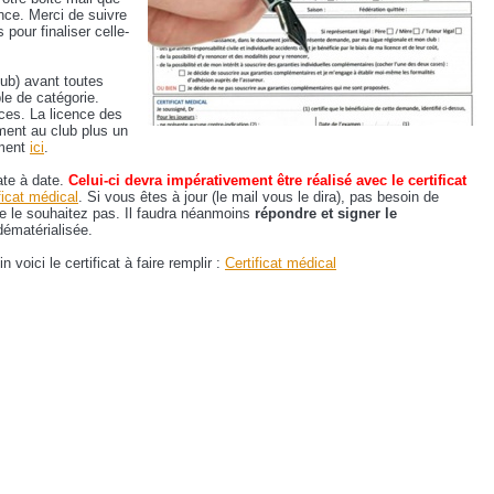
nce. Merci de suivre
pour finaliser celle-
lub) avant toutes
ble de catégorie.
ces. La licence des
ment au club plus un
ement
ici
.
ate à date.
Celui-ci devra impérativement être réalisé avec le certificat
ficat médical
. Si vous êtes à jour (le mail vous le dira), pas besoin de
 ne le souhaitez pas. Il faudra néanmoins
répondre et signer le
ématérialisée.
voici le certificat à faire remplir :
Certificat médical