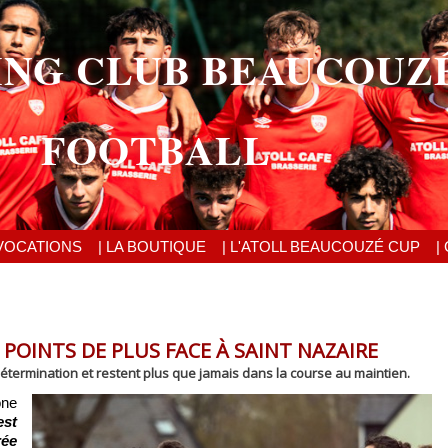
ING CLUB BEAUCOUZ
FOOTBALL
VOCATIONS
| LA BOUTIQUE
| L'ATOLL BEAUCOUZÉ CUP
|
POINTS DE PLUS FACE À SAINT NAZAIRE
détermination et restent plus que jamais dans la course au maintien.
one
est
rée