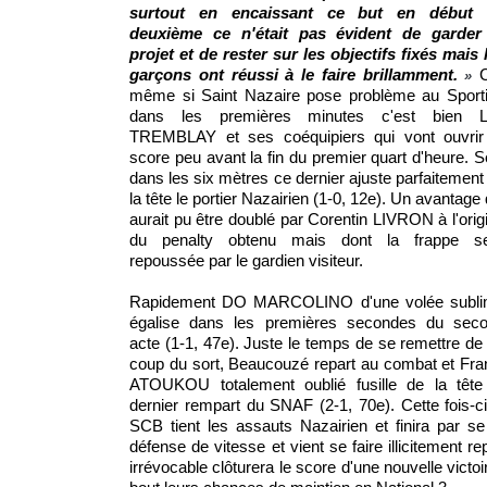
surtout en encaissant ce but en début 
deuxième ce n'était pas évident de garder
projet et de rester sur les objectifs fixés mais 
garçons ont réussi à le faire brillamment.
»
même si Saint Nazaire pose problème au Sport
dans les premières minutes c'est bien 
TREMBLAY et ses coéquipiers qui vont ouvrir
score peu avant la fin du premier quart d'heure. S
dans les six mètres ce dernier ajuste parfaitement
la tête le portier Nazairien (1-0, 12e). Un avantage 
aurait pu être doublé par Corentin LIVRON à l'orig
du penalty obtenu mais dont la frappe s
repoussée par le gardien visiteur.
Rapidement DO MARCOLINO d'une volée subl
égalise dans les premières secondes du sec
acte (1-1, 47e). Juste le temps de se remettre de
coup du sort, Beaucouzé repart au combat et Fra
ATOUKOU totalement oublié fusille de la tête
dernier rempart du SNAF (2-1, 70e). Cette fois-ci
SCB tient les assauts Nazairien et finira par s
défense de vitesse et vient se faire illicitement
irrévocable clôturera le score d'une nouvelle vict