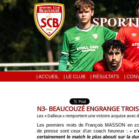
SPORT
| ACCUEIL
| LE CLUB
| RÉSULTATS
| CON
N3- BEAUCOUZÉ ENGRANGE TROIS 
Les « Dalleux » remportent une victoire acquise avec 
Les premiers mots de François MASSON en z
de presse sont ceux d'un coach heureux :
c'
«
certainement le match le plus abouti sur la du