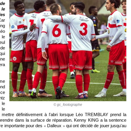
de
 le
les
Car
ing
Léo
 le
eul
 de
qui
ine
era
ime
ond
 ce
ntz
 le
© gc_footographe
 le
e mettre définitivement à l'abri lorsque Léo TREMBLAY prend la
 reprendre dans la surface de réparation. Kenny KING a la sentence
oire importante pour des
Dalleux
qui ont décidé de jouer jusqu'au
«
»