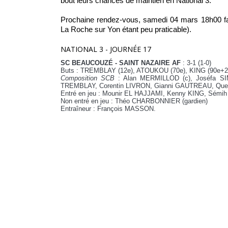
bout leurs chances de maintien en National 3.
Prochaine rendez-vous, samedi 04 mars 18h00 fac
La Roche sur Yon étant peu praticable).
NATIONAL 3 - JOURNÉE 17
SC BEAUCOUZÉ - SAINT NAZAIRE AF
: 3-1 (1-0)
Buts : TREMBLAY (12e), ATOUKOU (70e), KING (90e+2
Composition SCB
: Alan MERMILLOD (c), Joséfa 
TREMBLAY, Corentin LIVRON, Gianni GAUTREAU, Que
Entré en jeu : Mounir EL HAJJAMI, Kenny KING, Sém
Non entré en jeu : Théo CHARBONNIER (gardien)
Entraîneur : François MASSON.