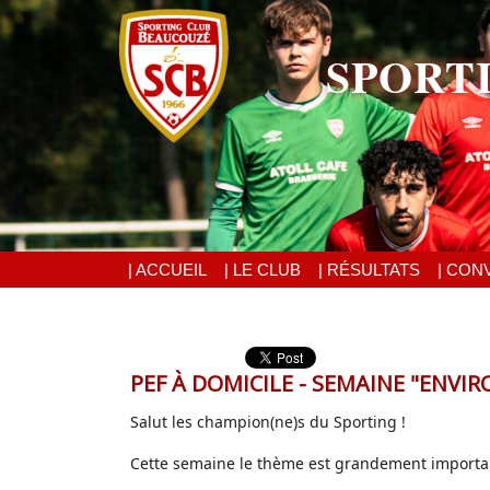
SPORT
| ACCUEIL
| LE CLUB
| RÉSULTATS
| CON
PEF À DOMICILE - SEMAINE "ENV
Salut les champion(ne)s du Sporting !
Cette semaine le thème est grandement important