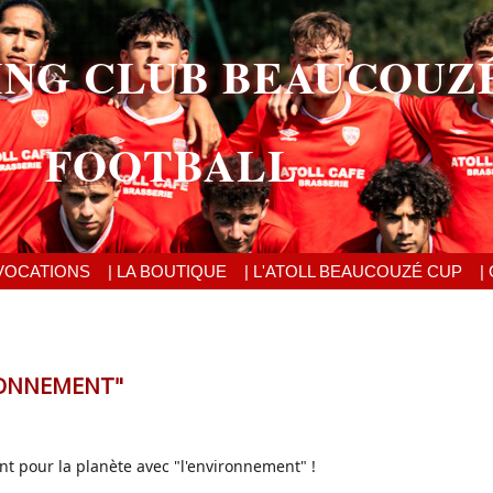
ING CLUB BEAUCOUZ
FOOTBALL
VOCATIONS
| LA BOUTIQUE
| L'ATOLL BEAUCOUZÉ CUP
|
IRONNEMENT"
 pour la planète avec "l'environnement" !