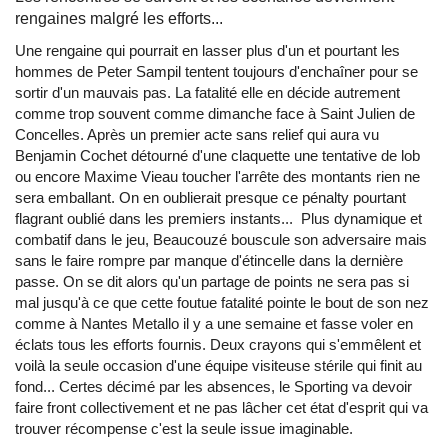
rengaines malgré les efforts...
Une rengaine qui pourrait en lasser plus d'un et pourtant les
hommes de Peter Sampil tentent toujours d'enchaîner pour se
sortir d'un mauvais pas. La fatalité elle en décide autrement
comme trop souvent comme dimanche face à Saint Julien de
Concelles. Après un premier acte sans relief qui aura vu
Benjamin Cochet détourné d'une claquette une tentative de lob
ou encore Maxime Vieau toucher l'arrête des montants rien ne
sera emballant. On en oublierait presque ce pénalty pourtant
flagrant oublié dans les premiers instants... Plus dynamique et
combatif dans le jeu, Beaucouzé bouscule son adversaire mais
sans le faire rompre par manque d'étincelle dans la dernière
passe. On se dit alors qu'un partage de points ne sera pas si
mal jusqu'à ce que cette foutue fatalité pointe le bout de son nez
comme à Nantes Metallo il y a une semaine et fasse voler en
éclats tous les efforts fournis. Deux crayons qui s'emmêlent et
voilà la seule occasion d'une équipe visiteuse stérile qui finit au
fond... Certes décimé par les absences, le Sporting va devoir
faire front collectivement et ne pas lâcher cet état d'esprit qui va
trouver récompense c'est la seule issue imaginable.