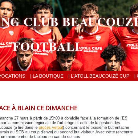
ING CLUB BEAUCOUZ
FOOTBALL
VOCATIONS
| LA BOUTIQUE
| L'ATOLL BEAUCOUZÉ CUP
|
ACE À BLAIN CE DIMANCHE
imanche 27 mars à partir de 15h00 à domicile face à la formation de l'ES
par la commission régionale de l'arbitrage et celle de la gestion des
ucouzé (à lire dans le
procès verbal
) concernant le troisième but entaché
terrain du SCB au coup d'envoi du second but visiteur. Avec cette rencontre
 première partie de tableau en cas de succès.