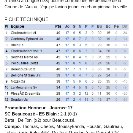
à 15h00 à Longué (DS) pour le compte des 8e de finale de la
Coupe de l'Anjou, l'équipe fanion jouant en championnat la veille.
FICHE TECHNIQUE
Promotion Honneur - Journée 17
SC Beaucouzé - ES Blain
: 2-1 (0-1)
Buts
:
De Toni (x2) pour Beaucouzé.
Compo
. Thomas, Chépis, Moussykanda, Houstin, Gautreau,
Lebras (puis Baler 46e), De Toni, Guédon (puis Donzel 72e),