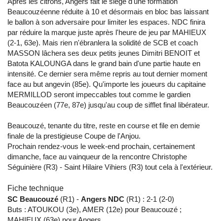
Après les citrons, Angers fait le siège d'une formation
Beaucouzéenne réduite à 10 et désormais en bloc bas laissant
le ballon à son adversaire pour limiter les espaces. NDC finira
par réduire la marque juste après l'heure de jeu par MAHIEUX
(2-1, 63e). Mais rien n'ébranlera la solidité de SCB et coach
MASSON lâchera ses deux petits jeunes Dimitri BENOIT et
Batota KALOUNGA dans le grand bain d'une partie haute en
intensité. Ce dernier sera même repris au tout dernier moment
face au but angevin (85e). Qu'importe les joueurs du capitaine
MERMILLOD seront impeccables tout comme le gardien
Beaucouzéen (77e, 87e) jusqu'au coup de sifflet final libérateur.
Beaucouzé, tenante du titre, reste en course et file en demie
finale de la prestigieuse Coupe de l'Anjou.
Prochain rendez-vous le week-end prochain, certainement
dimanche, face au vainqueur de la rencontre Christophe
Séguinière (R3) - Saint Hilaire Vihiers (R3) tout cela à l'extérieur.
Fiche technique
SC Beaucouzé
(R1) -
Angers NDC
(R1) : 2-1 (2-0)
Buts : ATOUKOU (3e), AMER (12e) pour Beaucouzé ;
MAHIEUX (63e) pour Angers.