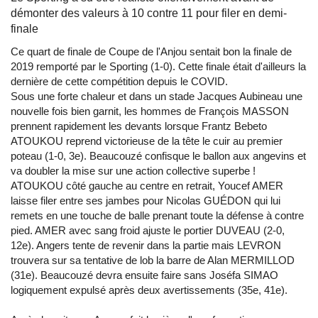
démonter des valeurs à 10 contre 11 pour filer en demi-
finale
Ce quart de finale de Coupe de l'Anjou sentait bon la finale de
2019 remporté par le Sporting (1-0). Cette finale était d'ailleurs la
dernière de cette compétition depuis le COVID.
Sous une forte chaleur et dans un stade Jacques Aubineau une
nouvelle fois bien garnit, les hommes de François MASSON
prennent rapidement les devants lorsque Frantz Bebeto
ATOUKOU reprend victorieuse de la tête le cuir au premier
poteau (1-0, 3e). Beaucouzé confisque le ballon aux angevins et
va doubler la mise sur une action collective superbe !
ATOUKOU côté gauche au centre en retrait, Youcef AMER
laisse filer entre ses jambes pour Nicolas GUÉDON qui lui
remets en une touche de balle prenant toute la défense à contre
pied. AMER avec sang froid ajuste le portier DUVEAU (2-0,
12e). Angers tente de revenir dans la partie mais LEVRON
trouvera sur sa tentative de lob la barre de Alan MERMILLOD
(31e). Beaucouzé devra ensuite faire sans Joséfa SIMAO
logiquement expulsé après deux avertissements (35e, 41e).