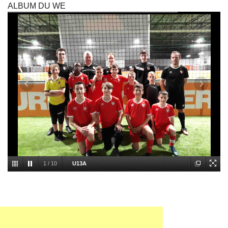
ALBUM DU WE
1
/
10
U13A