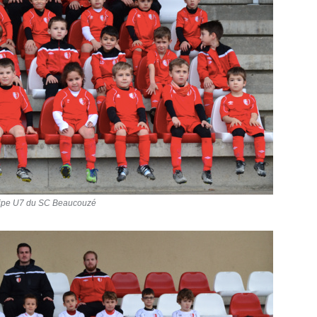
ipe U7 du SC Beaucouzé