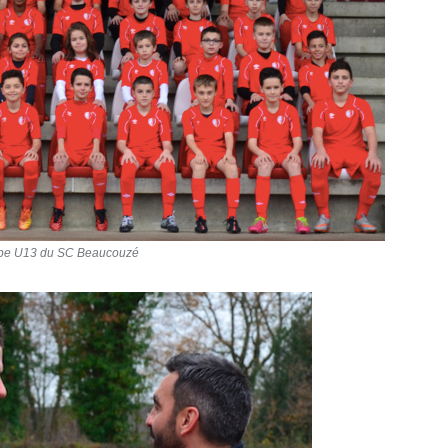
ipe U13 du SC Beaucouzé