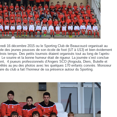
credi 16 décembre 2015 ou le Sporting Club de Beaucouzé organisait au
le des jeunes pousses de son école de foot (U7 à U13) et bien évidement
trois temps. Des petits tournois étaient organisés tout au long de l’après-
. Le sourire et la bonne humeur était de rigueur. La journée s’est conclue
rent, 4 joueurs professionnels d’Angers SCO (Angoula, Diers, Butelle et
prêtés au jeu des photos avec les quelques 170 enfants conviés. Monsieur
re du club a fait l’honneur de sa présence autour du Sporting.