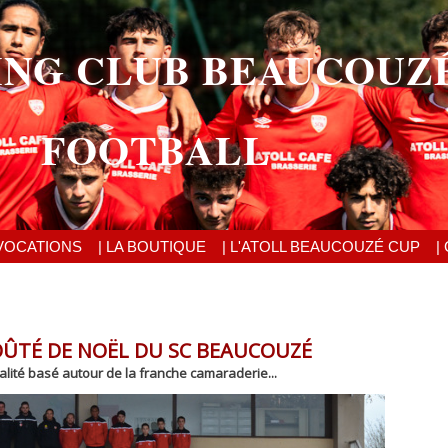
ING CLUB BEAUCOUZ
FOOTBALL
VOCATIONS
| LA BOUTIQUE
| L'ATOLL BEAUCOUZÉ CUP
|
OÛTÉ DE NOËL DU SC BEAUCOUZÉ
lité basé autour de la franche camaraderie...