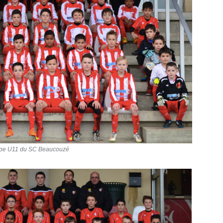
ipe U11 du SC Beaucouzé