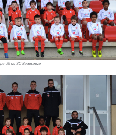
ipe U9 du SC Beaucouzé