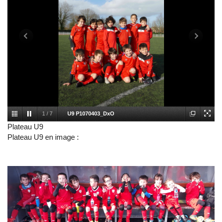
1
/
7
U9 P1070403_DxO
Plateau U9
Plateau U9 en image :