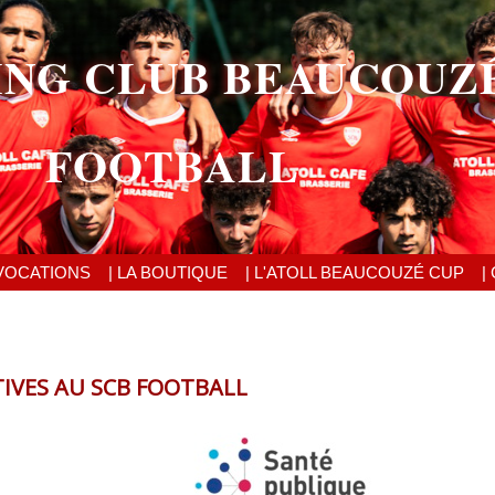
ING CLUB BEAUCOUZ
FOOTBALL
VOCATIONS
| LA BOUTIQUE
| L'ATOLL BEAUCOUZÉ CUP
|
TIVES AU SCB FOOTBALL