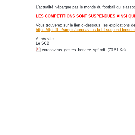
L'actualité n'épargne pas le monde du football qui s'associ
LES COMPETITIONS SONT SUSPENDUES AINSI QU
Vous trouverez sur le lien ci-dessous, les explications de
https://lfpl.fff.fr/simple/coronavirus-la-fff-suspend-lens
A très vite.
Le SCB
coronavirus_gestes_barierre_spf.pdf
(73.51 Ko)