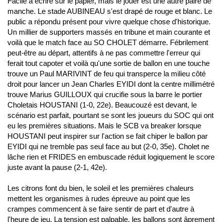
Facile à écrire sur le papier, mais le jouer est une autre paire de
manche. Le stade AUBINEAU s'est drapé de rouge et blanc. Le
public a répondu présent pour vivre quelque chose d'historique.
Un millier de supporters massés en tribune et main courante et
voilà que le match face au SO CHOLET démarre. Fébrilement
peut-être au départ, attentifs à ne pas commettre l'erreur qui
ferait tout capoter et voilà qu'une sortie de ballon en une touche
trouve un Paul MARIVINT de feu qui transperce la milieu côté
droit pour lancer un Jean Charles EYIDI dont la centre millimétré
trouve Marius GUILLOUX qui crucifie sous la barre le portier
Choletais HOUSTANI (1-0, 22e). Beaucouzé est devant, le
scénario est parfait, pourtant se sont les joueurs du SOC qui ont
eu les premières situations. Mais le SCB va breaker lorsque
HOUSTANI peut inspirer sur l'action se fait chiper le ballon par
EYIDI qui ne tremble pas seul face au but (2-0, 35e). Cholet ne
lâche rien et FRIDES en embuscade réduit logiquement le score
juste avant la pause (2-1, 42e).
Les citrons font du bien, le soleil et les premières chaleurs
mettent les organismes à rudes épreuve au point que les
crampes commencent à se faire sentir de part et d'autre à
l'heure de jeu. La tension est palpable, les ballons sont âprement