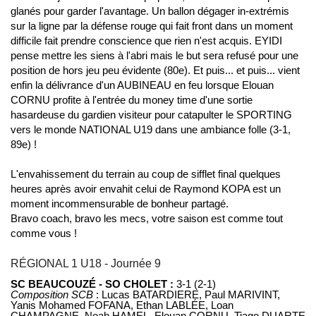
glanés pour garder l'avantage. Un ballon dégager in-extrémis
sur la ligne par la défense rouge qui fait front dans un moment
difficile fait prendre conscience que rien n'est acquis. EYIDI
pense mettre les siens à l'abri mais le but sera refusé pour une
position de hors jeu peu évidente (80e). Et puis... et puis... vient
enfin la délivrance d'un AUBINEAU en feu lorsque Elouan
CORNU profite à l'entrée du money time d'une sortie
hasardeuse du gardien visiteur pour catapulter le SPORTING
vers le monde NATIONAL U19 dans une ambiance folle (3-1,
89e) !
L'envahissement du terrain au coup de sifflet final quelques
heures après avoir envahit celui de Raymond KOPA est un
moment incommensurable de bonheur partagé.
Bravo coach, bravo les mecs, votre saison est comme tout
comme vous !
RÉGIONAL 1 U18 - Journée 9
SC BEAUCOUZÉ - SO CHOLET :
3-1 (2-1)
Composition SCB
: Lucas BATARDIERE, Paul MARIVINT,
Yanis Mohamed FOFANA, Ethan LABLÉE, Loan
CHAMPAGNE, Noah HAMEL, Elouan CORNU, Tiago DUARTE