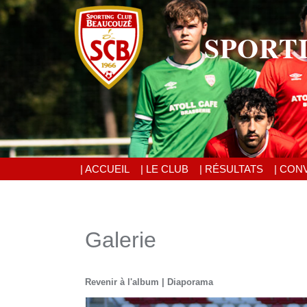
SPORT
| ACCUEIL
| LE CLUB
| RÉSULTATS
| CON
Galerie
Revenir à l'album
|
Diaporama