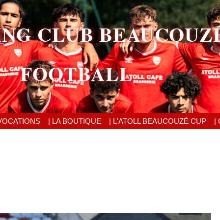
ING CLUB BEAUCOUZ
FOOTBALL
VOCATIONS
| LA BOUTIQUE
| L'ATOLL BEAUCOUZÉ CUP
|