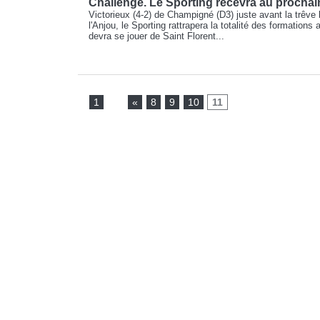
Challenge. Le Sporting recevra au prochai
Victorieux (4-2) de Champigné (D3) juste avant la trêve
l'Anjou, le Sporting rattrapera la totalité des formation
devra se jouer de Saint Florent...
1
...
«
8
9
10
11