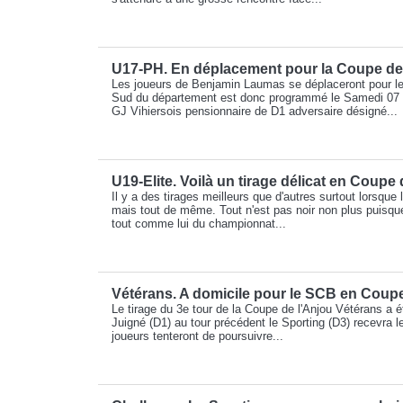
U17-PH. En déplacement pour la Coupe de
Les joueurs de Benjamin Laumas se déplaceront pour le
Sud du département est donc programmé le Samedi 07 Fé
GJ Vihiersois pensionnaire de D1 adversaire désigné...
U19-Elite. Voilà un tirage délicat en Coupe 
Il y a des tirages meilleurs que d'autres surtout lorsque l
mais tout de même. Tout n'est pas noir non plus puisqu
tout comme lui du championnat...
Vétérans. A domicile pour le SCB en Coupe
Le tirage du 3e tour de la Coupe de l'Anjou Vétérans a é
Juigné (D1) au tour précédent le Sporting (D3) recevra 
joueurs tenteront de poursuivre...