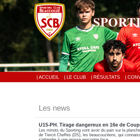
SPORT
| ACCUEIL
| LE CLUB
| RÉSULTATS
| CON
Les news
U15-PH. Tirage dangereux en 16e de Coupe
Les minots du Sporting vont avoir du pain sur la planch
de Tiercé Cheffes (DS), les beaucouzéens, qui connaisse
s'attendre à une grosse rencontre face...